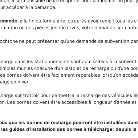
de, il sera possible de la récupérer pour la modifier ou pour 
our accéder à la demande.
demande
, à la fin du formulaire, qu’après avoir rempli tous les 
information ou des pièces justificatives, votre demande sera au
ochtone ne peut présenter qu’une demande de subvention par
recharge dans les stationnements sont admissibles à la subven
imples munies chacune d’un pistolet de recharge ou d’une bo
es bornes doivent être facilement repérables lorsqu’on accède
eigé en hiver.
echarge sur trottoir pour permettre la recharge des véhicules é
n. Les bornes doivent être accessibles à longueur d’année et l
s que les bornes de recharge pourront être installées dans 
er les guides d’installation des bornes à télécharger depui