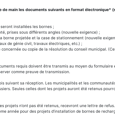
e de main les documents suivants en format électronique* (
seront installées les bornes ;
té, prises sous différents angles (nouvelle exigence) ;
la borne projetée et la case de stationnement (nouvelle exigen
ux de génie civil, travaux électriques, etc.) ;
ce concernée ou copie de la résolution du conseil municipal. (C
cuments requis doivent être transmis au moyen du formulaire 
onserver comme preuve de transmission.
ois suivant sa réception. Les municipalités et les communautés
ssiers. Seules celles dont les projets auront été retenus pourr
s projets n’ont pas été retenus, recevront une lettre de refus
e année pour des projets d’installation de bornes de recharge